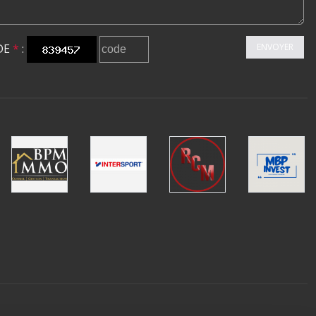
DE
*
:
ENVOYER